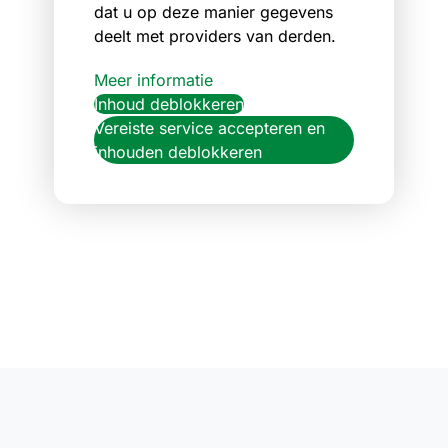
dat u op deze manier gegevens
deelt met providers van derden.
Meer informatie
Inhoud deblokkeren
Vereiste service accepteren en
inhouden deblokkeren
Footer
Links